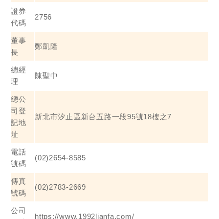
證券
2756
代碼
董事
鄭凱隆
長
總經
陳聖中
理
總公
司登
新北市汐止區新台五路一段95號18樓之7
記地
址
電話
(02)2654-8585
號碼
傳真
(02)2783-2669
號碼
公司
https://www.1992lianfa.com/