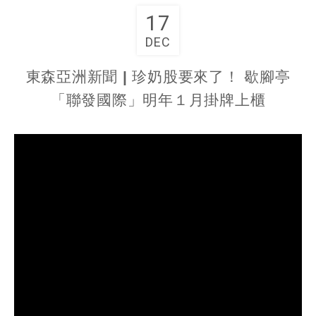
17
DEC
東森亞洲新聞 | 珍奶股要來了！ 歇腳亭
「聯發國際」明年１月掛牌上櫃