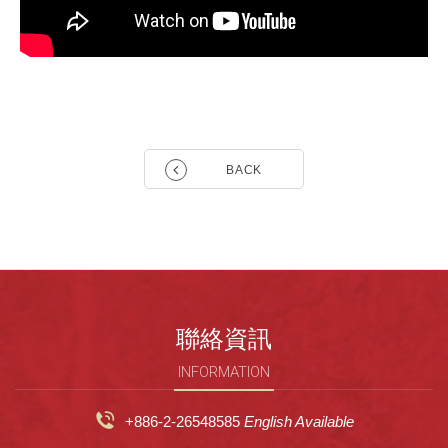
BACK
聯絡資訊
INFORMATION
+886-2-26548585
English Available