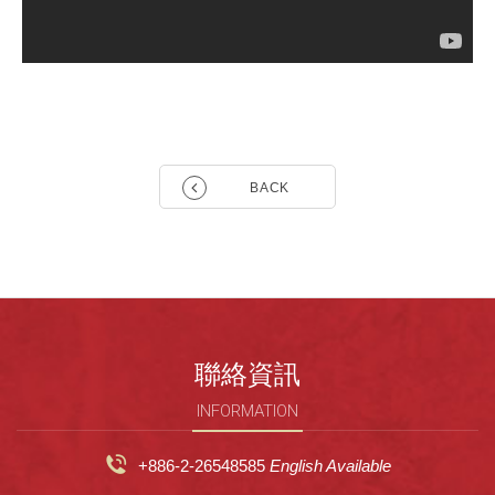
BACK
聯絡資訊
INFORMATION
+886-2-26548585
English Available