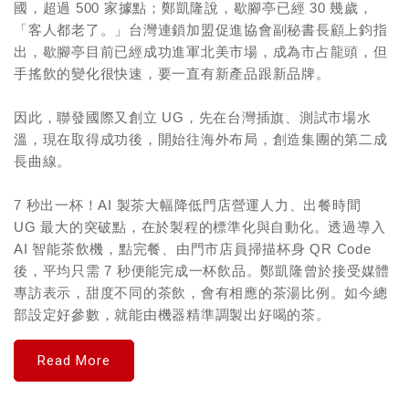
國，超過 500 家據點；鄭凱隆說，歇腳亭已經 30 幾歲，
「客人都老了。」台灣連鎖加盟促進協會副秘書長顧上鈞指
出，歇腳亭目前已經成功進軍北美市場，成為市占龍頭，但
手搖飲的變化很快速，要一直有新產品跟新品牌。
因此，聯發國際又創立 UG，先在台灣插旗、測試市場水
溫，現在取得成功後，開始往海外布局，創造集團的第二成
長曲線。
7 秒出一杯！AI 製茶大幅降低門店營運人力、出餐時間
UG 最大的突破點，在於製程的標準化與自動化。透過導入
AI 智能茶飲機，點完餐、由門市店員掃描杯身 QR Code
後，平均只需 7 秒便能完成一杯飲品。鄭凱隆曾於接受媒體
專訪表示，甜度不同的茶飲，會有相應的茶湯比例。如今總
部設定好參數，就能由機器精準調製出好喝的茶。
Read More