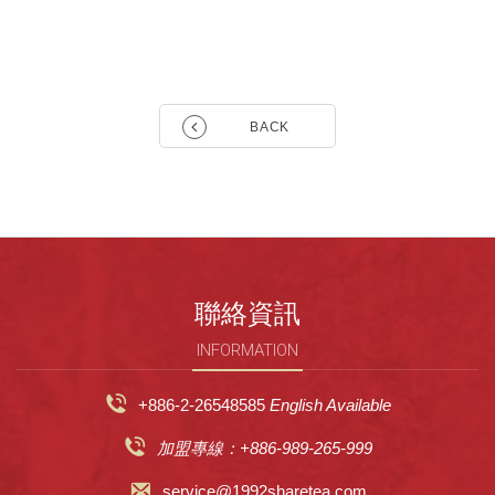
BACK
聯絡資訊
INFORMATION
+886-2-26548585
English Available
加盟專線：+886-989-265-999
service@1992sharetea.com