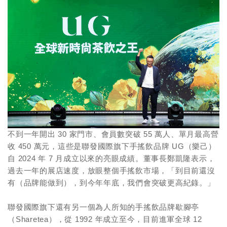
不到一年開出 30 家門市、會員數突破 55 萬人、單月最高營
收 450 萬元，這些是聯發國際旗下手搖飲品牌 UG（樂己）
自 2024 年 7 月成立以來的亮眼成績。董事長鄭凱隆表示，
過去一年的展店速度，放眼整個手搖飲市場，「到目前還沒
有（品牌能做到），到今年年底，我們會突破更高紀錄。」
聯發國際旗下還有另一個為人所知的手搖飲品牌歇腳亭
（Sharetea），從 1992 年成立至今，目前進軍全球 12