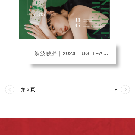
波波發胖｜2024「UG TEA」必喝推薦TOP5，首間AI手搖店、7秒就做一杯...