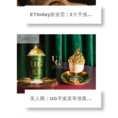
ETtoday旅遊雲｜2大手搖飲今天上新品！有限量金箔奶蓋奶茶
JAN
13
美人圈｜UG手搖菜單推薦加一！UG必喝新品「金箔雲頂」喝得到一整片24K金箔，再...