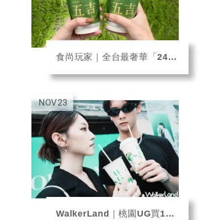
食尚玩家｜全台最奢華「24K金箔奶茶」！UG「金箔手搖飲」貴氣登場，爽抽88杯免...
NOV
23
WalkerLand｜桃園UG買1送1！UG樂己三窨十五茉買一送一，再抽周杰倫演...