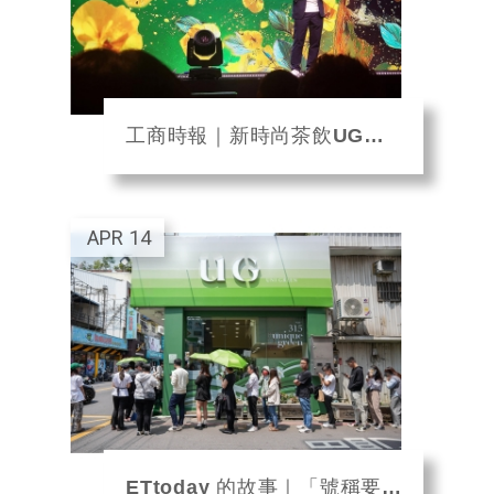
工商時報｜新時尚茶飲UG目標全球展店500家 下半年快攻台灣、香港、美國、加拿大...
APR
14
ETtoday 的故事｜「號稱要排3小時」 話題品牌進駐美村路手搖一條街