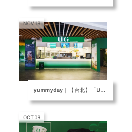
NOV
18
yummyday｜【台北】「UG樂己」攻佔台北巨蛋！
OCT
08